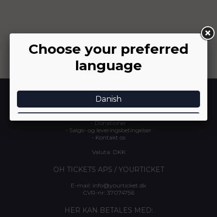
INFORMATION
-
Om YourTicket
-
Arrangør login
-
Donationer
-
Salgs- og leveringsbetingelser
-
Kontakt os
Valuta: DKK
OH TICKETS APS / YOURTICKET
E-mail:
info@yourticket.dk
CVR-nr: 37074756
HER KAN BETALES MED: