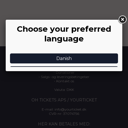
INFORMATION
-
Om YourTicket
-
Arrangør login
-
Donationer
-
Salgs- og leveringsbetingelser
-
Kontakt os
Valuta: DKK
OH TICKETS APS / YOURTICKET
E-mail:
info@yourticket.dk
CVR-nr: 37074756
HER KAN BETALES MED: