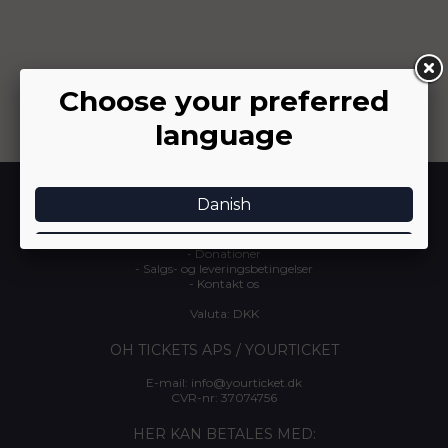
INFORMATION
-
Om YourTicket
-
Arrangør login
-
Donationer
-
Salgs- og leveringsbetingelser
-
Kontakt os
Valuta: DKK
OH TICKETS APS / YOURTICKET
E-mail:
info@yourticket.dk
CVR-nr: 37074756
HER KAN BETALES MED: