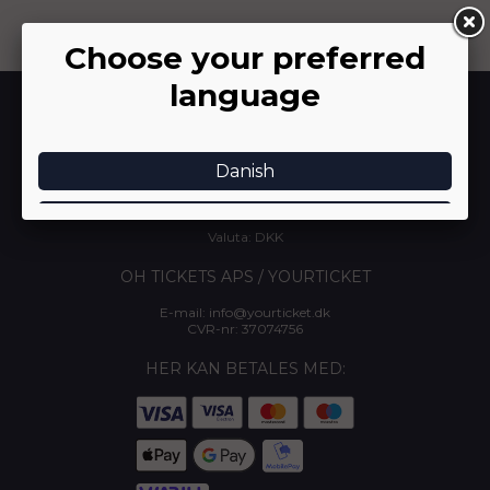
INFORMATION
-
Om YourTicket
-
Arrangør login
-
Donationer
-
Salgs- og leveringsbetingelser
-
Kontakt os
Valuta: DKK
OH TICKETS APS / YOURTICKET
E-mail:
info@yourticket.dk
CVR-nr: 37074756
HER KAN BETALES MED: