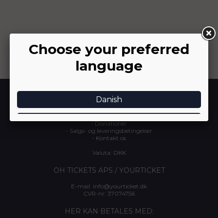
INFORMATION
-
Om YourTicket
-
Arrangør login
-
Donationer
-
Salgs- og leveringsbetingelser
-
Kontakt os
Valuta: DKK
OH TICKETS APS / YOURTICKET
E-mail:
info@yourticket.dk
CVR-nr: 37074756
HER KAN BETALES MED: